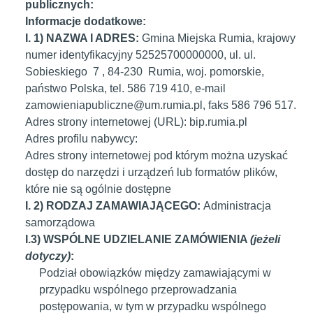
publicznych:
Informacje dodatkowe:
I. 1) NAZWA I ADRES:
Gmina Miejska Rumia
, krajowy
numer identyfikacyjny
52525700000000
, ul.
ul.
Sobieskiego
7
,
84-230
Rumia
, woj.
pomorskie
,
państwo
Polska
, tel.
586 719 410
, e-mail
zamowieniapubliczne@um.rumia.pl
, faks
586 796 517
.
Adres strony internetowej (URL):
bip.rumia.pl
Adres profilu nabywcy:
Adres strony internetowej pod którym można uzyskać
dostęp do narzędzi i urządzeń lub formatów plików,
które nie są ogólnie dostępne
I. 2) RODZAJ ZAMAWIAJĄCEGO:
Administracja
samorządowa
I.3) WSPÓLNE UDZIELANIE ZAMÓWIENIA
(jeżeli
dotyczy)
:
Podział obowiązków między zamawiającymi w
przypadku wspólnego przeprowadzania
postępowania, w tym w przypadku wspólnego